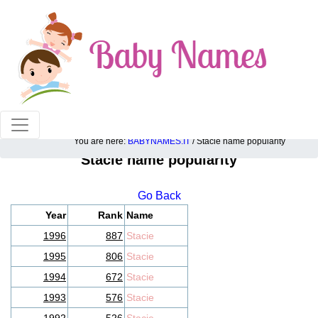
100% American popular baby names!
You are here:
BABYNAMES.IT
/ Stacie name popularity
Stacie name popularity
Go Back
Year
Rank
Name
1996
887
Stacie
1995
806
Stacie
1994
672
Stacie
1993
576
Stacie