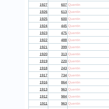
1927
607
Quentin
1926
613
Quentin
1925
600
Quentin
1924
445
Quentin
1923
475
Quentin
1922
488
Quentin
1921
399
Quentin
1920
313
Quentin
1919
220
Quentin
1918
243
Quentin
1917
734
Quentin
1916
864
Quentin
1913
963
Quentin
1912
984
Quentin
1911
963
Quentin