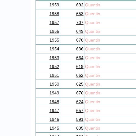
1959
692
Quentin
1958
653
Quentin
1957
707
Quentin
1956
649
Quentin
1955
670
Quentin
1954
636
Quentin
1953
664
Quentin
1952
619
Quentin
1951
662
Quentin
1950
625
Quentin
1949
670
Quentin
1948
624
Quentin
1947
657
Quentin
1946
591
Quentin
1945
605
Quentin