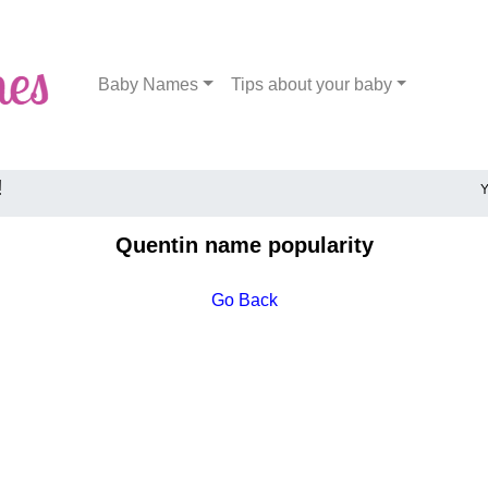
Baby Names
Tips about your baby
!
Y
Quentin name popularity
Go Back