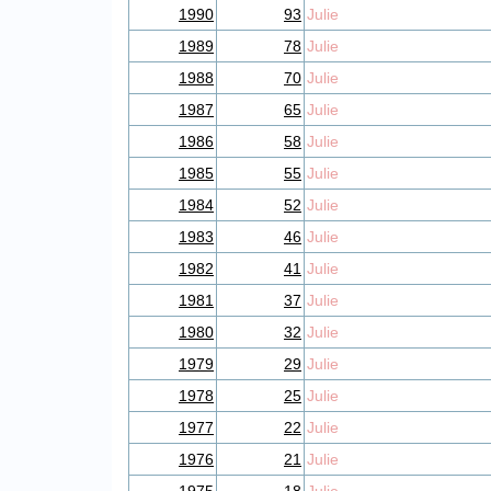
1990
93
Julie
1989
78
Julie
1988
70
Julie
1987
65
Julie
1986
58
Julie
1985
55
Julie
1984
52
Julie
1983
46
Julie
1982
41
Julie
1981
37
Julie
1980
32
Julie
1979
29
Julie
1978
25
Julie
1977
22
Julie
1976
21
Julie