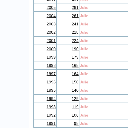
2005
281
Julie
2004
261
Julie
2003
241
Julie
2002
218
Julie
2001
224
Julie
2000
190
Julie
1999
179
Julie
1998
168
Julie
1997
164
Julie
1996
150
Julie
1995
140
Julie
1994
129
Julie
1993
119
Julie
1992
106
Julie
1991
98
Julie