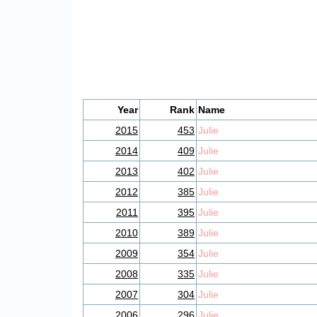
Year
Rank
Name
2015
453
Julie
2014
409
Julie
2013
402
Julie
2012
385
Julie
2011
395
Julie
2010
389
Julie
2009
354
Julie
2008
335
Julie
2007
304
Julie
2006
296
Julie