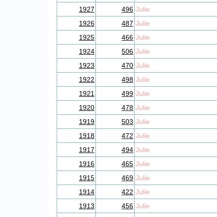
1927
496
Julie
1926
487
Julie
1925
466
Julie
1924
506
Julie
1923
470
Julie
1922
498
Julie
1921
499
Julie
1920
478
Julie
1919
503
Julie
1918
472
Julie
1917
494
Julie
1916
465
Julie
1915
469
Julie
1914
422
Julie
1913
456
Julie