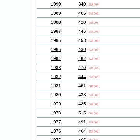
1990
340
Isabel
1989
405
Isabel
1988
420
Isabel
1987
446
Isabel
1986
453
Isabel
1985
430
Isabel
1984
482
Isabel
1983
470
Isabel
1982
444
Isabel
1981
461
Isabel
1980
438
Isabel
1979
485
Isabel
1978
515
Isabel
1977
491
Isabel
1976
464
Isabel