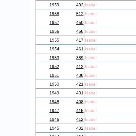
1959
492
Isabel
1958
512
Isabel
1957
450
Isabel
1956
458
Isabel
1955
417
Isabel
1954
461
Isabel
1953
389
Isabel
1952
412
Isabel
1951
438
Isabel
1950
421
Isabel
1949
401
Isabel
1948
408
Isabel
1947
415
Isabel
1946
412
Isabel
1945
432
Isabel