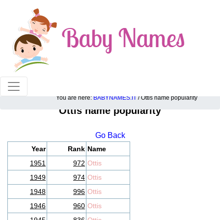
100% American popular baby names!
You are here:
BABYNAMES.IT
/ Ottis name popularity
Ottis name popularity
Go Back
Year
Rank
Name
1951
972
Ottis
1949
974
Ottis
1948
996
Ottis
1946
960
Ottis